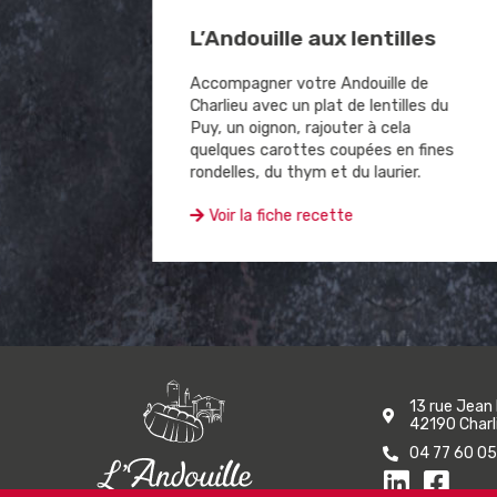
ation
L’Andouille aux lentilles
Accompagner votre Andouille de
Charlieu avec un plat de lentilles du
erver
Puy, un oignon, rajouter à cela
saveur !
quelques carottes coupées en fines
rondelles, du thym et du laurier.
Voir la fiche recette
13 rue Jean
42190 Charl
04 77 60 05