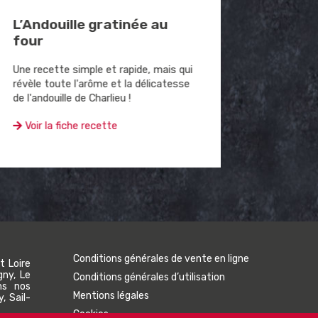
L’Andouille gratinée au
Conse
four
avant
Une recette simple et rapide, mais qui
Suivez n
révèle toute l'arôme et la délicatesse
votre and
de l'andouille de Charlieu !
Voir la
Voir la fiche recette
Conditions générales de vente en ligne
t Loire
gny, Le
Conditions générales d’utilisation
ns nos
Mentions légales
, Sail-
Cookies