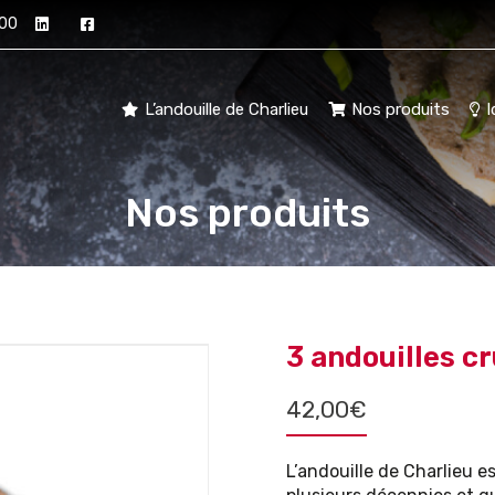
 00
L’andouille de Charlieu
Nos produits
I
Nos produits
3 andouilles c
42,00
€
L’andouille de Charlieu es